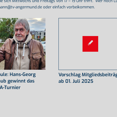
ie sich Mittwochs und Freitags von 17 – 19 Uhr trifft. Wer noch L
llmann@tv-angermund.de oder einfach vorbeikommen.
ule: Hans-Georg
Vorschlag Mitgliedsbeiträ
aub gewinnt das
ab 01. Juli 2025
A-Turnier